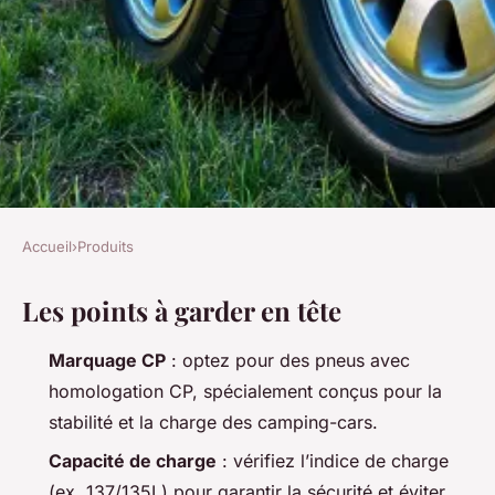
Accueil
›
Produits
PRODUITS
Les points à garder en tête
Guide ultime pour
sélectionner les pneus parfaits
Marquage CP
: optez pour des pneus avec
de camping-car
homologation CP, spécialement conçus pour la
stabilité et la charge des camping-cars.
Quentin
•
21/05/2026 20:11
•
13 min de lecture
Capacité de charge
: vérifiez l’indice de charge
(ex. 137/135L) pour garantir la sécurité et éviter