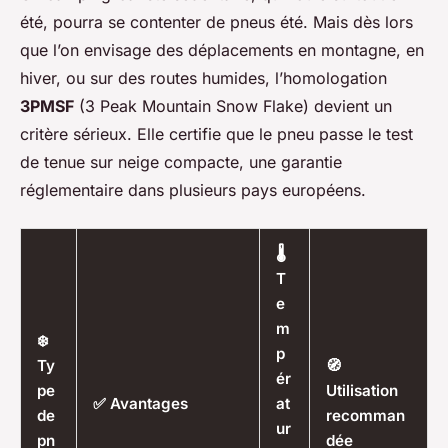
été, pourra se contenter de pneus été. Mais dès lors
que l’on envisage des déplacements en montagne, en
hiver, ou sur des routes humides, l’homologation
3PMSF
(3 Peak Mountain Snow Flake) devient un
critère sérieux. Elle certifie que le pneu passe le test
de tenue sur neige compacte, une garantie
réglementaire dans plusieurs pays européens.
🌡️
T
e
m
❄️
p
Ty
🧭
ér
pe
Utilisation
✅ Avantages
at
de
recomman
ur
pn
dée