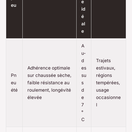
e
eu
id
é
al
e
A
u-
d
Trajets
Adhérence optimale
es
estivaux,
Pn
sur chaussée sèche,
su
régions
eu
faible résistance au
s
tempérées,
été
roulement, longévité
d
usage
élevée
e
occasionne
7
l
°
C