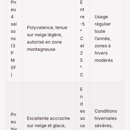
Pn
E
eu
nt
4
re
Usage
sai
-5
régulier
Polyvalence, tenue
so
°
toute
sur neige légère,
ns
C
l’année,
autorisé en zone
(3
et
zones à
montagneuse
P
2
hivers
M
5
modérés
SF
°
)
C
E
n
d
es
Conditions
Pn
Excellente accroche
so
hivernales
eu
sur neige et glace,
us
sévères,
hiv