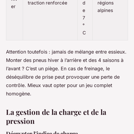
traction renforcée
d
régions
er
e
alpines
7
°
C
Attention toutefois : jamais de mélange entre essieux.
Monter des pneus hiver à l’arrière et des 4 saisons à
l’avant ? C’est un piège. En cas de freinage, le
déséquilibre de prise peut provoquer une perte de
contrôle. Mieux vaut opter pour un jeu complet
homogène.
La gestion de la charge et de la
pression
Décrypter l'indice de charge