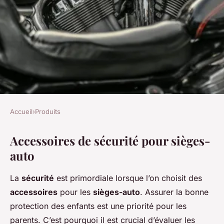
Accueil
›
Produits
PRODUITS
Accessoires de sécurité pour sièges-
Les meilleurs accessoires pour
auto
sièges-auto
La
sécurité
est primordiale lorsque l’on choisit des
Éva
•
22 avril 2025
•
5 min de lecture
accessoires
pour les
sièges-auto
. Assurer la bonne
protection des enfants est une priorité pour les
parents. C’est pourquoi il est crucial d’évaluer les