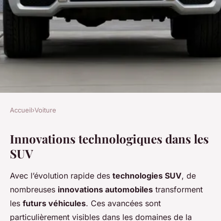
Accueil
›
Voiture
VOITURE
Innovations technologiques dans les
Les tendances à venir dans le
SUV
monde des voitures SUV
Avec l’évolution rapide des
technologies SUV
, de
Éva
•
22 avril 2025
•
5 min de lecture
nombreuses
innovations automobiles
transforment
les
futurs véhicules
. Ces avancées sont
particulièrement visibles dans les domaines de la